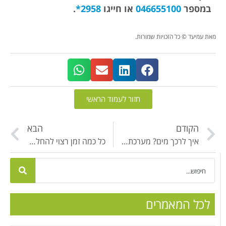
במספר
046655100
או חייגו
2958*
.
מאת עמיעד © כל הזכויות שמורות.
חזור לעמוד הראשי
הקודם
הבא
איך לרכך מים? מערכת ריכוך מים ביתית
כל כמה זמן רצוי להחליף מחסנית במסנן המים – המידע המלא
לכל המאמרים