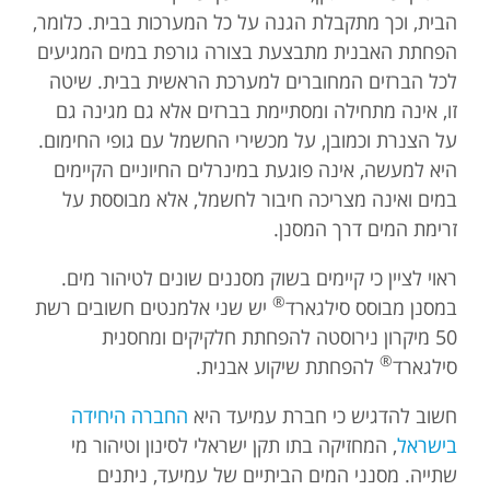
הבית, וכך מתקבלת הגנה על כל המערכות בבית. כלומר,
הפחתת האבנית מתבצעת בצורה גורפת במים המגיעים
לכל הברזים המחוברים למערכת הראשית בבית. שיטה
זו, אינה מתחילה ומסתיימת בברזים אלא גם מגינה גם
על הצנרת וכמובן, על מכשירי החשמל עם גופי החימום.
היא למעשה, אינה פוגעת במינרלים החיוניים הקיימים
במים ואינה מצריכה חיבור לחשמל, אלא מבוססת על
זרימת המים דרך המסנן.
ראוי לציין כי קיימים בשוק מסננים שונים לטיהור מים.
®
במסנן מבוסס סילגארד
יש שני אלמנטים חשובים רשת
50 מיקרון נירוסטה להפחתת חלקיקים ומחסנית
®
סילגארד
להפחתת שיקוע אבנית.
חשוב להדגיש כי חברת עמיעד היא
החברה היחידה
בישראל
, המחזיקה בתו תקן ישראלי לסינון וטיהור מי
שתייה. מסנני המים הביתיים של עמיעד, ניתנים