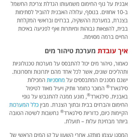
אבנית על גוף החימום משמעותו הגדלת צריכת החשמל
ב-10 אחוזים. בנוסף, עלולה האבנית להוביל לסתימות
בצנרת, במערכת ההשקיה, בברזים ובראשי המקלחת
בבית, להוצאות גבוהות ומיותרות ואף לפגיעה באיכות
החיים ברמה מסוימת.
איך עובדת
מערכת טיהור מים
כאמור, טיהור מים יכול להתבסס על מערכות טכנולוגיות
ותהליכים שונים, אשר לכל אחד מהם יתרונות וחסרונות.
ישנם מסננים המתבססים על
מחסניות
המכילות
®
סילגארד
המוכר כחומר וותיק ויעיל מאוד לטיפול
®
באבנית. סילגארד
, מונע ממנה להתגבש על גופי
החימום והברזים בבית ובתוך הצנרת. מבין
כלל המערכות
®
הקיימות כיום, כדוריות סילגארד
נחשבות לשיטה הטובה
ביותר מבחינת עלות – תועלת.
המסנן עצמו מותקן, אחרי השעון על קו המים הראשי של